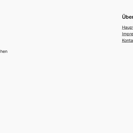
Über
Haupt
Impr
Konta
chen